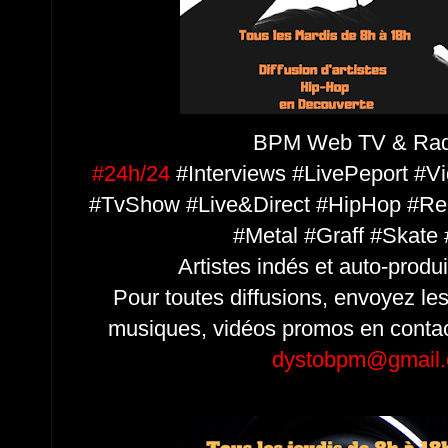
BPM Web TV & Radio
#24h/24
#Interviews #LivePeport #V
#TvShow #Live&Direct #HipHop #Re
#Metal #Graff #Skate
Artistes indés et auto-produ
Pour toutes diffusions, envoyez les
musiques, vidéos promos en contac
dystobpm@gmail