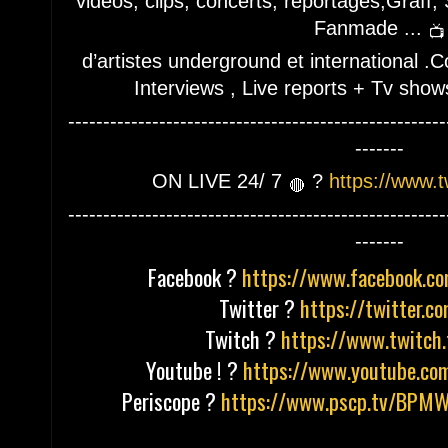
vidéos, clips, concerts, reportages,Graff
Fanmade ...
📺
d’artistes underground et international .
Interviews , Live reports + Tv show
------------------------------------------------------
-------
ON LIVE 24/ 7
?
https://www.
🔴
------------------------------------------------------
-------
Facebook ?
https://www.facebook.
Twitter ?
https://twitter.
Twitch ?
https://www.twitch
Youtube ! ?
https://www.youtube.co
Periscope ?
https://www.pscp.tv/BP