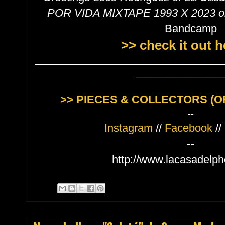
POR VIDA MIXTAPE 1993 X 2023 on 
Bandcamp
>> check it out h
_____________________________________
_________________
>> PIECES & COLLECTORS (OF
--
Instagram
//
Facebook
//
--
http://www.lacasadelp