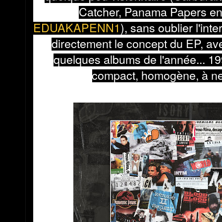
Catcher, Panama Papers en 
EDUAKAPENN1
), sans oublier l'int
directement le concept du EP, ave
quelques albums de l'année... 19
compact, homogène, à ne