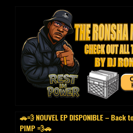
🚗💨 NOUVEL EP DISPONIBLE – Back t
PIMP 💨🚗