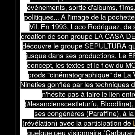
événements, sortie d'albums, films,
politiques... A l'image de la pochette
Vil. En 1993, Loco Rodriguez, de so
création de son groupe LA CASA D
découvre le groupe SEPULTURA qui 
jusque dans ses productions. Le E
concept, les textes et le flow du M
prods "cinématographique" de La 
Nineties gonflée par les techniques 
n'hésite pas à faire le lien ent
(#lesancienscestleturfu, Bloodline),
ses congénères (Paraffine), à la 
(révélation) avec la participation de
quelque peu visionnaire (Carburant